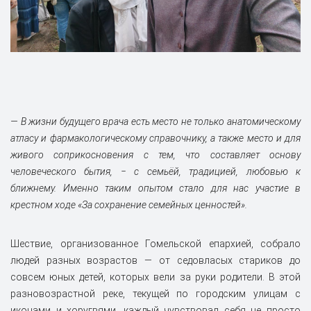
— В жизни будущего врача есть место не только анатомическому
атласу и фармакологическому справочнику, а также место и для
живого соприкосновения с тем, что составляет основу
человеческого бытия, ‒ с семьёй, традицией, любовью к
ближнему. Именно таким опытом стало для нас участие в
крестном ходе «За сохранение семейных ценностей».
Шествие, организованное Гомельской епархией, собрало
людей разных возрастов — от седовласых стариков до
совсем юных детей, которых вели за руки родители. В этой
разновозрастной реке, текущей по городским улицам с
иконами и хоругвями, каждый чувствовал себя не просто