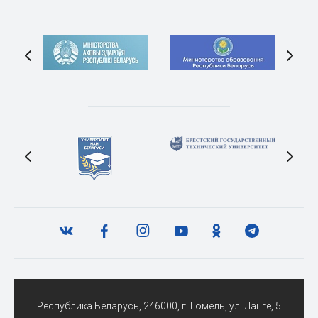
Республика Беларусь, 246000, г. Гомель, ул. Ланге, 5